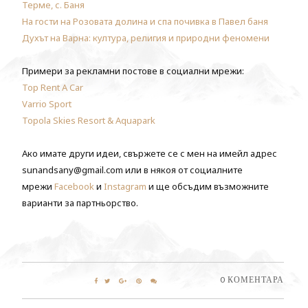
Терме, с. Баня
На гости на Розовата долина и спа почивка в Павел баня
Духът на Варна: култура, религия и природни феномени
Примери за рекламни постове в социални мрежи:
Top Rent A Car
Varrio Sport
Topola Skies Resort & Aquapark
Ако имате други идеи, свържете се с мен на имейл адрес
sunandsany@gmail.com или в някоя от социалните
мрежи
Facebook
и
Instagram
и ще обсъдим възможните
варианти за партньорство.
0 КОМЕНТАРА