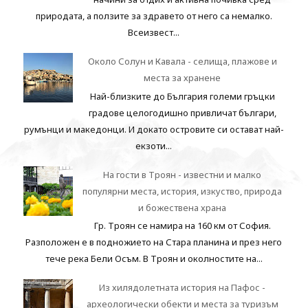
природата, а ползите за здравето от него са немалко.
Всеизвест...
Около Солун и Кавала - селища, плажове и
места за хранене
Най-близките до България големи гръцки
градове целогодишно привличат българи,
румънци и македонци. И докато островите си остават най-
екзоти...
На гости в Троян - известни и малко
популярни места, история, изкуство, природа
и божествена храна
Гр. Троян се намира на 160 км от София.
Разположен е в подножието на Стара планина и през него
тече река Бели Осъм. В Троян и околностите на...
Из хилядолетната история на Пафос -
археологически обекти и места за туризъм