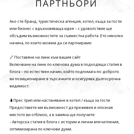
ПАРТНЬОРИ
Ако сте бранд, туристическа агенция, хотел, къща за гости
или бизнес с вдъхновяваща идея – с удоволствие ще
обсъдим възможностите за съвместна работа. Ето няколко
начина, по които можем да си партнираме:
🔗 Поставяне на линк към вашия сайт
Включване на линк по ключова дума в подходяща статия в
блога – по естествен начин, който подпомага по-доброто
ви позициониране в търсачките и осигурява дългосрочна
видимост.
🧳Прес трип или настаняване в хотел / къща за гости
Предоставете ми възможност да преживея и опозная
мястото ви отблизо, а в замяна ще получите:
- Авторска статия в блога с истории и лични впечатления,
оптимизирана по ключови думи.