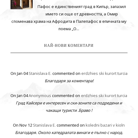
Пафос е единственият град в Кипър, запазил
името си още от древността, а Омир
споменава храма на Афродита в Палепафос в епичната му
поема „О...
НАЙ-НОВИ КОМЕНТАРИ
On Jan 04
Stanislava E.
commented on
erdzhies ski kurort turcia
Благодаря за коментара!
On Jan 04
Anonymous
commented on
erdzhies ski kurort turcia
Град Кайсери е интересен и ски-зоните са подредени и
чакащи туристи .Браво !
On Nov 12
Stanislava E.
commented on
koledni bazari v kioln
Благодаря. Около катедралата винаги е пълно с народ.