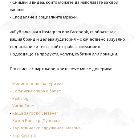
- Снимки и видеа, които можете да използвате за свои
канали.
- Споделяне в социалните мрежи.
📣Публикация в Instagram или Facebook, съобразена с
вашия бранд и целева аудитория – с качествено визуално
съдържание и текст, който грабва вниманието.
Подходящо за продукти, услуги, събития или локации.
Ето списък с партньори, които вече ми се довериха:
-
Министерство на туризма
-
Софийска опера и балет
-
Peika.bg
-
Varrio Sport
-
Къща за гости "Левана"
-
Хотел Рила, гр. Дупница
-
Туристическо сдружение Каварна
-
Trip Kavarna