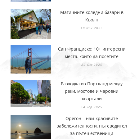
Магичните коледни базари в
Кьолн
10 Nov 2025
Сан Франциско: 10+ интересни
места, които да посетите
29 Oct 2025
Разходка из Портланд между
реки, мостове и чаровни
квартали
14 Sep 2025
Орегон – най-красивите
забележителности, пътеводител
за пътешественици