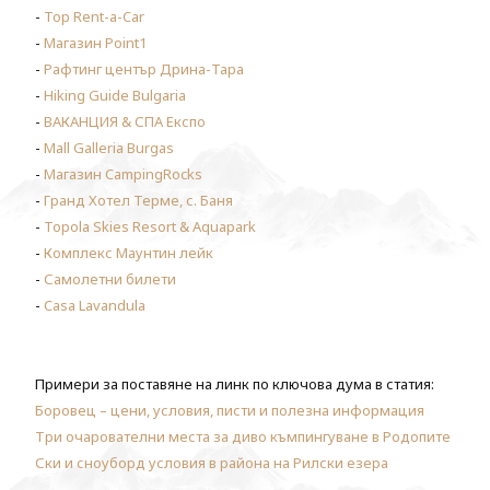
-
Top Rent-a-Car
-
Магазин Point1
-
Рафтинг център Дрина-Тара
-
Hiking Guide Bulgaria
-
ВАКАНЦИЯ & СПА Експо
-
Mall Galleria Burgas
-
Магазин CampingRocks
-
Гранд Хотел Терме, с. Баня
-
Topola Skies Resort & Aquapark
-
Комплекс Маунтин лейк
-
Самолетни билети
-
Casa Lavandula
Примери за поставяне на линк по ключова дума в статия:
Боровец – цени, условия, писти и полезна информация
Три очарователни места за диво къмпингуване в Родопите
Ски и сноуборд условия в района на Рилски езера