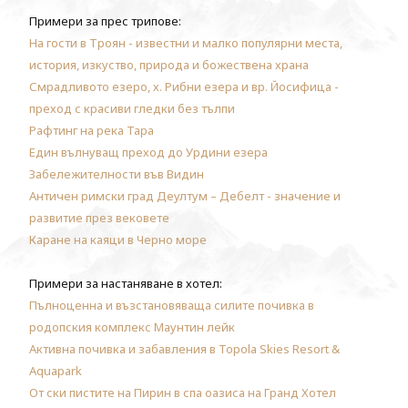
Примери за прес трипове:
На гости в Троян - известни и малко популярни места,
история, изкуство, природа и божествена храна
Смрадливото езеро, х. Рибни езера и вр. Йосифица -
преход с красиви гледки без тълпи
Рафтинг на река Тара
Един вълнуващ преход до Урдини езера
Забележителности във Видин
Античен римски град Деултум – Дебелт - значение и
развитие през вековете
Каране на каяци в Черно море
Примери за настаняване в хотел:
Пълноценна и възстановяваща силите почивка в
родопския комплекс Маунтин лейк
Активна почивка и забавления в Topola Skies Resort &
Aquapark
От ски пистите на Пирин в спа оазиса на Гранд Хотел