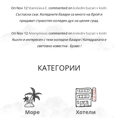
On Nov 12
Stanislava E.
commented on
koledni bazari v kioln
Съгласна съм. Коледните базари са много на брой и
придават страхотен коледен дух на целия град.
On Nov 12
Anonymous
commented on
koledni bazari v kioln
Кьолн е интересен с тези коледни базари ! Катедралата е
световно известна . Браво !
КАТЕГОРИИ
Море
Хотели