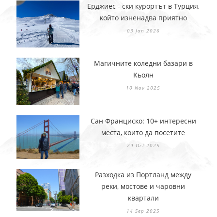
Ерджиес - ски курортът в Турция,
който изненадва приятно
03 Jan 2026
Магичните коледни базари в
Кьолн
10 Nov 2025
Сан Франциско: 10+ интересни
места, които да посетите
29 Oct 2025
Разходка из Портланд между
реки, мостове и чаровни
квартали
14 Sep 2025