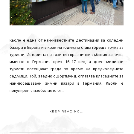
Кьолн е една от най-известните дестинации за коледни
базари в Европа и в края на годината става гореща точка за
туристи. Историята на този тип празнични събития започва
именно в Германия през 16–17 век, а днес милиони
туристи посещават града по време на предколедните
седмици. Той, заедно с Дортмунд, оглавява класациите за
най-посещавани зимни пазари в Германия. Кьолн е
популярен с изобилието от...
KEEP READING...