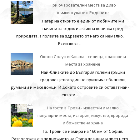
Три очарователни места за диво
къмпингуване в Родопите
Лагер на открито е един от любимите ми
начини за отдих и активна почивка сред
природата, а ползите за здравето от него са немалко.
Всеизвест...
Около Солун и Кавала - селища, плажове и
места за хранене
Най-близките до България големи гръцки
градове целогодишно привличат българи,
румънци и македонци. И докато островите си остават най-
екзоти...
На гости в Троян - известни и малко
популярни места, история, изкуство, природа
и божествена храна
Гр. Троян се намира на 160 км от София.
Разположен е в подножието на Стара планина и през него