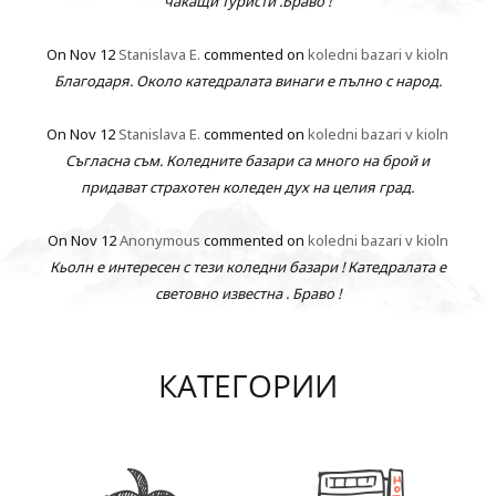
чакащи туристи .Браво !
On Nov 12
Stanislava E.
commented on
koledni bazari v kioln
Благодаря. Около катедралата винаги е пълно с народ.
On Nov 12
Stanislava E.
commented on
koledni bazari v kioln
Съгласна съм. Коледните базари са много на брой и
придават страхотен коледен дух на целия град.
On Nov 12
Anonymous
commented on
koledni bazari v kioln
Кьолн е интересен с тези коледни базари ! Катедралата е
световно известна . Браво !
КАТЕГОРИИ