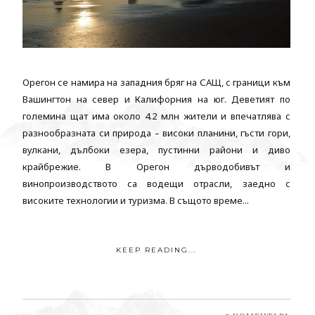
Орегон се намира на западния бряг на САЩ, с граници към
Вашингтон на север и Калифорния на юг. Деветият по
големина щат има около 4.2 млн жители и впечатлява с
разнообразната си природа – високи планини, гъсти гори,
вулкани, дълбоки езера, пустинни райони и диво
крайбрежие. В Орегон дърводобивът и
винопроизводството са водещи отрасли, заедно с
високите технологии и туризма. В същото време...
KEEP READING...