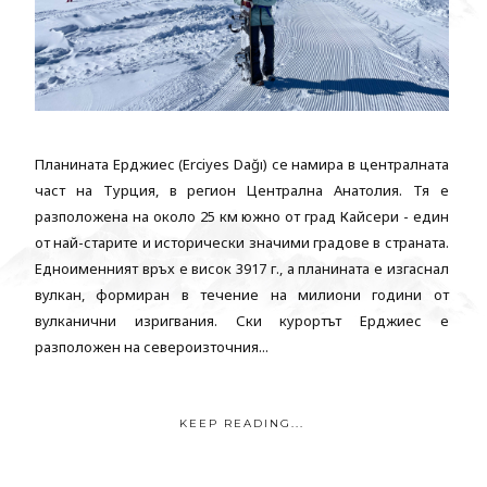
Планината Ерджиес (Erciyes Dağı) се намира в централната
част на Турция, в регион Централна Анатолия. Тя е
разположена на около 25 км южно от град Кайсери - един
от най-старите и исторически значими градове в страната.
Едноименният връх е висок 3917 г., а планината е изгаснал
вулкан, формиран в течение на милиони години от
вулканични изригвания. Ски курортът Ерджиес е
разположен на североизточния...
KEEP READING...