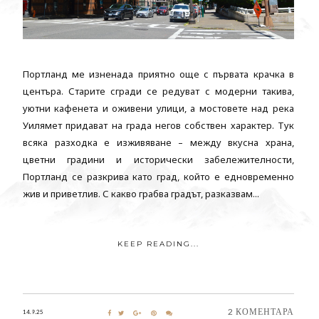
Портланд ме изненада приятно още с първата крачка в
центъра. Старите сгради се редуват с модерни такива,
уютни кафенета и оживени улици, а мостовете над река
Уилямет придават на града негов собствен характер. Тук
всяка разходка е изживяване – между вкусна храна,
цветни градини и исторически забележителности,
Портланд се разкрива като град, който е едновременно
жив и приветлив. С какво грабва градът, разказвам...
KEEP READING...
2 КОМЕНТАРА
14.9.25