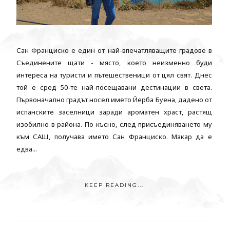
Сан Франциско е един от най-впечатляващите градове в
Съединените щати - място, което неизменно буди
интереса на туристи и пътешественици от цял свят. Днес
той е сред 50-те най-посещавани дестинации в света.
Първоначално градът носел името Йерба Буена, дадено от
испанските заселници заради ароматен храст, растящ
изобилно в района. По-късно, след присъединяването му
към САЩ, получава името Сан Франциско. Макар да е
едва...
KEEP READING...