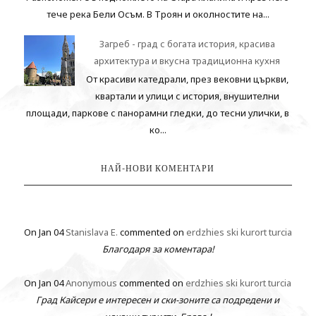
тече река Бели Осъм. В Троян и околностите на...
Загреб - град с богата история, красива
архитектура и вкусна традиционна кухня
От красиви катедрали, през вековни църкви,
квартали и улици с история, внушителни
площади, паркове с панорамни гледки, до тесни улички, в
ко...
НАЙ-НОВИ КОМЕНТАРИ
On Jan 04
Stanislava E.
commented on
erdzhies ski kurort turcia
Благодаря за коментара!
On Jan 04
Anonymous
commented on
erdzhies ski kurort turcia
Град Кайсери е интересен и ски-зоните са подредени и