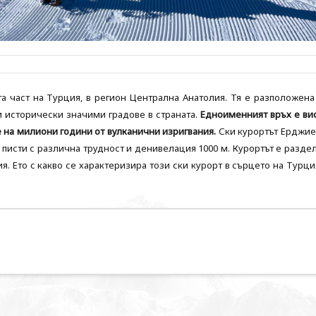
та част на Турция, в регион Централна Анатолия. Тя е разположена
 и исторически значими градове в страната.
Едноименният връх е ви
ие на милиони години от вулканични изригвания.
Ски курортът Ерджие
 писти с различна трудност и денивелация 1000 м. Курортът е разде
. Ето с какво се характеризира този ски курорт в сърцето на Турци