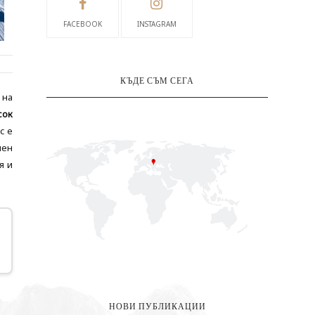
FACEBOOK
INSTAGRAM
КЪДЕ СЪМ СЕГА
 на
сок
с е
лен
я и
НОВИ ПУБЛИКАЦИИ