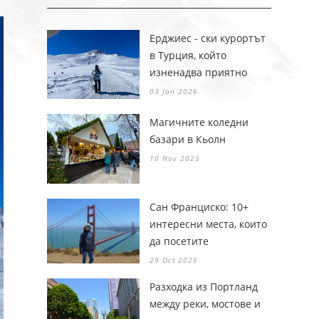
Ерджиес - ски курортът
в Турция, който
изненадва приятно
03 Jan 2026
Магичните коледни
базари в Кьолн
10 Nov 2025
Сан Франциско: 10+
интересни места, които
да посетите
29 Oct 2025
Разходка из Портланд
между реки, мостове и