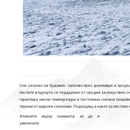
Ски сезонът на Ерджиес започва през декември и продъл
пистите в курорта се поддържат от оръдия за изкуствен с
гарантира ниски температури и постоянна снежна покрив
терени от широки склонове. Подходящ е както за пистово к
Кликнете върху снимката, за да я
увеличите