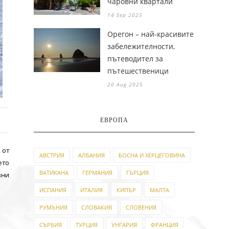
чаровни квартали
14 Sep 2025
Орегон – най-красивите
забележителности,
пътеводител за
пътешественици
20 Aug 2025
ЕВРОПА
 от
АВСТРИЯ
АЛБАНИЯ
БОСНА И ХЕРЦЕГОВИНА
ето
ВАТИКАНА
ГЕРМАНИЯ
ГЪРЦИЯ
зни
ИСПАНИЯ
ИТАЛИЯ
КИПЪР
МАЛТА
РУМЪНИЯ
СЛОВАКИЯ
СЛОВЕНИЯ
СЪРБИЯ
ТУРЦИЯ
УНГАРИЯ
ФРАНЦИЯ