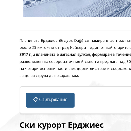
Планината Ерджиес (Erciyes Dağı) се намира в централна
около 25 км южно от град Кайсери - един от най-старите
3917 г., а планината е изгаснал вулкан, формиран в течен
разположен на североизточния й склон и предлага над 30
на четири основни части с модерни лифтове и съоръжения
защо си струва да покараш там.
📋 Съдържание
Ски курорт Ерджиес