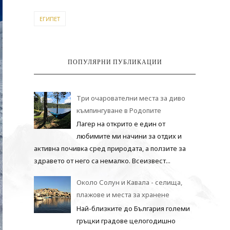
ЕГИПЕТ
ПОПУЛЯРНИ ПУБЛИКАЦИИ
Три очарователни места за диво
къмпингуване в Родопите
Лагер на открито е един от
любимите ми начини за отдих и
активна почивка сред природата, а ползите за
здравето от него са немалко. Всеизвест...
Около Солун и Кавала - селища,
плажове и места за хранене
Най-близките до България големи
гръцки градове целогодишно