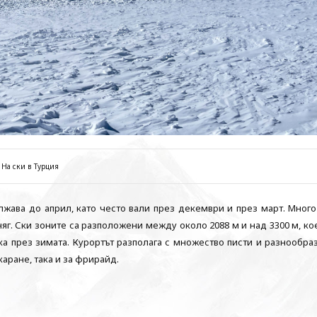
На ски в Турция
жава до април, като често вали през декември и през март. Много
няг. Ски зоните са разположени между около 2088 м и над 3300 м, ко
ка през зимата. Курортът разполага с множество писти и разнообра
аране, така и за фрирайд.