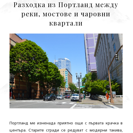
Разходка из Портланд между
реки, мостове и чаровни
квартали
Портланд ме изненада приятно още с първата крачка в
центъра. Старите сгради се редуват с модерни такива,