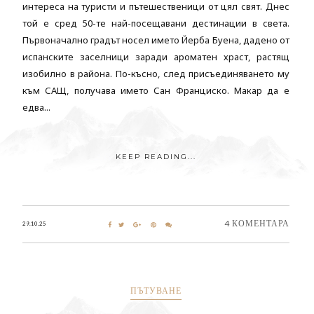
интереса на туристи и пътешественици от цял свят. Днес
той е сред 50-те най-посещавани дестинации в света.
Първоначално градът носел името Йерба Буена, дадено от
испанските заселници заради ароматен храст, растящ
изобилно в района. По-късно, след присъединяването му
към САЩ, получава името Сан Франциско. Макар да е
едва...
KEEP READING...
4 КОМЕНТАРА
29.10.25
ПЪТУВАНЕ