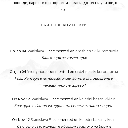
площади, паркове с панорамни гледки, до тесни улички, в
ко...
НАЙ-НОВИ КОМЕНТАРИ
On Jan 04
Stanislava E.
commented on
erdzhies ski kurort turcia
Благодаря за коментара!
On Jan 04
Anonymous
commented on
erdzhies ski kurort turcia
Град Кайсери е интересен и ски-зоните са подредени и
чакащи туристи .Браво !
On Nov 12
Stanislava E.
commented on
koledni bazari v kioln
Благодаря. Около катедралата винаги е пълно с народ.
On Nov 12
Stanislava E.
commented on
koledni bazari v kioln
Съгласна съм. Коледните базари са много на брой и