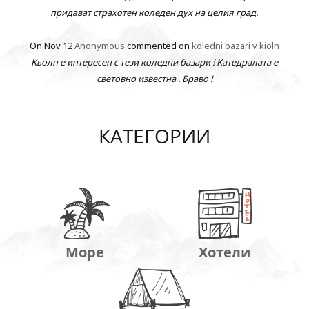
придават страхотен коледен дух на целия град.
On Nov 12
Anonymous
commented on
koledni bazari v kioln
Кьолн е интересен с тези коледни базари ! Катедралата е
световно известна . Браво !
КАТЕГОРИИ
Море
Хотели