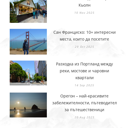
Кьолн
10 Nov 2025
Сан Франциско: 10+ интересни
места, които да посетите
29 Oct 2025
Разходка из Портланд между
реки, мостове и чаровни
квартали
14 Sep 2025
Орегон – най-красивите
забележителности, пътеводител
за пътешественици
20 Aug 2025