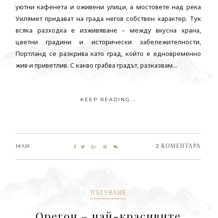
уютни кафенета и оживени улици, а мостовете над река
Уилямет придават на града негов собствен характер. Тук
всяка разходка е изживяване – между вкусна храна,
цветни градини и исторически забележителности,
Портланд се разкрива като град, който е едновременно
жив и приветлив. С какво грабва градът, разказвам...
KEEP READING...
2 КОМЕНТАРА
14.9.25
ПЪТУВАНЕ
Орегон – най-красивите