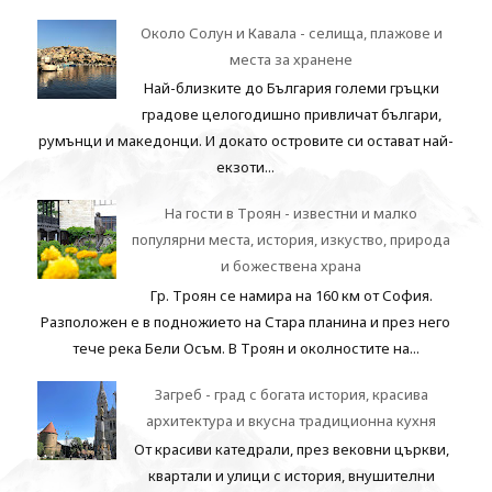
Около Солун и Кавала - селища, плажове и
места за хранене
Най-близките до България големи гръцки
градове целогодишно привличат българи,
румънци и македонци. И докато островите си остават най-
екзоти...
На гости в Троян - известни и малко
популярни места, история, изкуство, природа
и божествена храна
Гр. Троян се намира на 160 км от София.
Разположен е в подножието на Стара планина и през него
тече река Бели Осъм. В Троян и околностите на...
Загреб - град с богата история, красива
архитектура и вкусна традиционна кухня
От красиви катедрали, през вековни църкви,
квартали и улици с история, внушителни