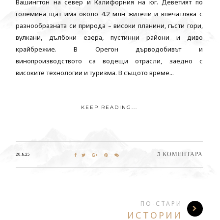
Вашингтон на север и Калифорния на юг. Деветият по
големина щат има около 4.2 млн жители и впечатлява с
разнообразната си природа – високи планини, гъсти гори,
вулкани, дълбоки езера, пустинни райони и диво
крайбрежие. В Орегон дърводобивът и
винопроизводството са водещи отрасли, заедно с
високите технологии и туризма. В същото време...
KEEP READING...
3 КОМЕНТАРА
20.8.25
ПО-СТАРИ
ИСТОРИИ