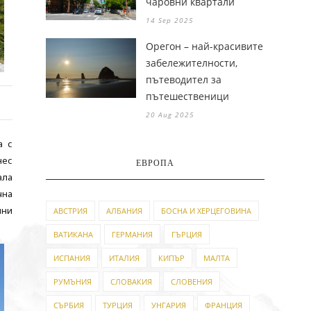
чаровни квартали
14 Sep 2025
Орегон – най-красивите
забележителности,
пътеводител за
пътешественици
20 Aug 2025
а с
нес
ЕВРОПА
ала
чна
чни
АВСТРИЯ
АЛБАНИЯ
БОСНА И ХЕРЦЕГОВИНА
ВАТИКАНА
ГЕРМАНИЯ
ГЪРЦИЯ
ИСПАНИЯ
ИТАЛИЯ
КИПЪР
МАЛТА
РУМЪНИЯ
СЛОВАКИЯ
СЛОВЕНИЯ
СЪРБИЯ
ТУРЦИЯ
УНГАРИЯ
ФРАНЦИЯ