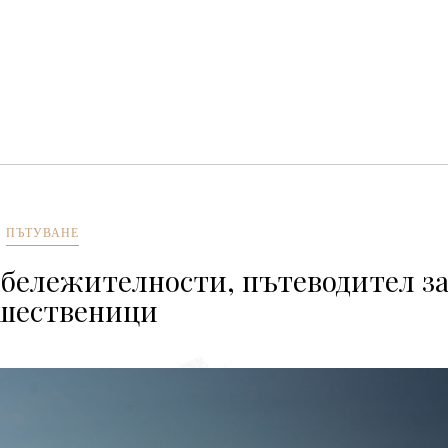
ПЪТУВАНЕ
абележителности, пътеводител з
шественици