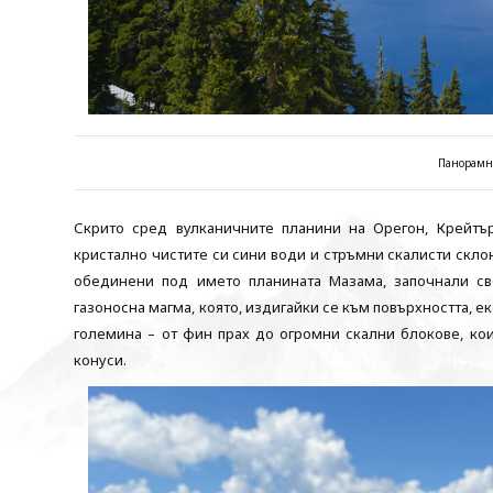
Панорамн
Скрито сред вулканичните планини на Орегон, Крейтъ
кристално чистите си сини води и стръмни скалисти скл
обединени под името планината Мазама, започнали св
газоносна магма, която, издигайки се към повърхността, е
големина – от фин прах до огромни скални блокове, ко
конуси.