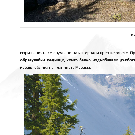
На 
Изригванията се случвали на интервали през вековете.
Пр
образувайки ледници, които бавно издълбавали дълбок
изваял облика на планината Мазама.