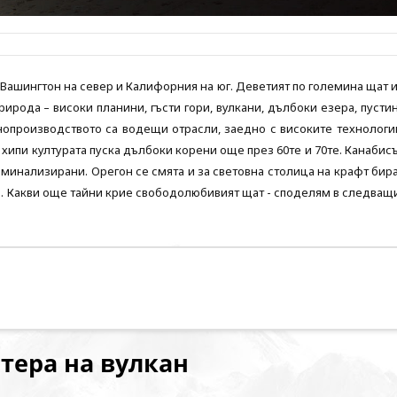
 Вашингтон на север и Калифорния на юг. Деветият по големина щат 
рирода – високи планини, гъсти гори, вулкани, дълбоки езера, пусти
опроизводството са водещи отрасли, заедно с високите технологи
хипи културата пуска дълбоки корени още през 60те и 70те. Канабисъ
иминализирани. Орегон се смята и за световна столица на крафт бира
я. Какви още тайни крие свободолюбивият щат - споделям в следващ
атера на вулкан