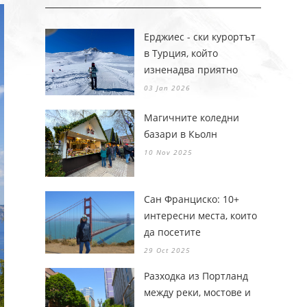
Ерджиес - ски курортът
в Турция, който
изненадва приятно
03 Jan 2026
Магичните коледни
базари в Кьолн
10 Nov 2025
Сан Франциско: 10+
интересни места, които
да посетите
29 Oct 2025
Разходка из Портланд
между реки, мостове и