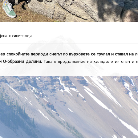
фона на сините води
ез спокойните периоди снегът по върховете се трупал и ставал на л
и U-образни долини.
Така в продължение на хилядолетия огън и 