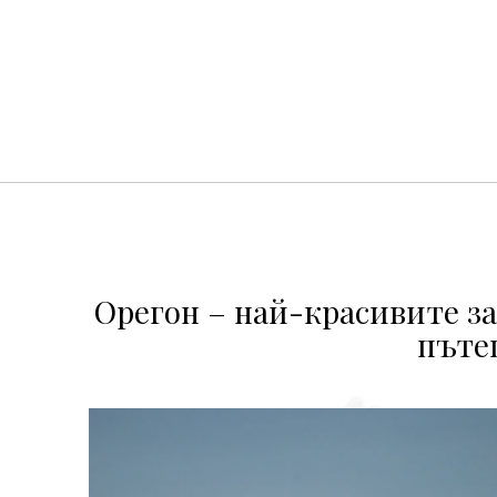
Орегон – най-красивите з
пъте