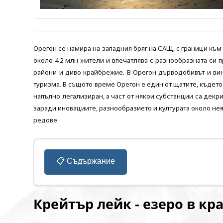
Орегон се намира на западния бряг на САЩ, с граници към
около 4.2 млн жители и впечатлява с разнообразната си п
райони и диво крайбрежие. В Орегон дърводобивът и вин
туризма. В същото време Орегон е един от щатите, където 
напълно легализиран, а част от някои субстанции са декр
заради иновациите, разнообразието и културата около не
редове.
📋 Съдържание
Крейтър лейк - езеро в кр