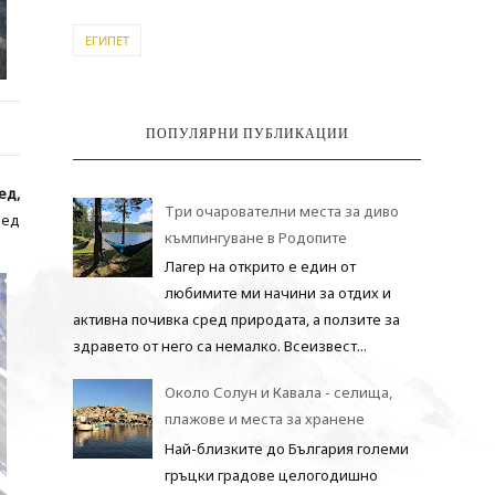
ЕГИПЕТ
ПОПУЛЯРНИ ПУБЛИКАЦИИ
ед,
Три очарователни места за диво
лед
къмпингуване в Родопите
Лагер на открито е един от
любимите ми начини за отдих и
активна почивка сред природата, а ползите за
здравето от него са немалко. Всеизвест...
Около Солун и Кавала - селища,
плажове и места за хранене
Най-близките до България големи
гръцки градове целогодишно