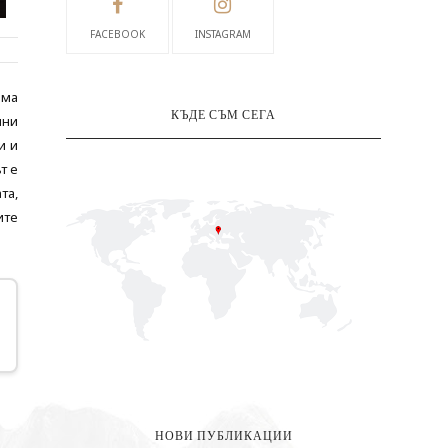
FACEBOOK
INSTAGRAM
има
КЪДЕ СЪМ СЕГА
нни
и и
т е
та,
ите
НОВИ ПУБЛИКАЦИИ