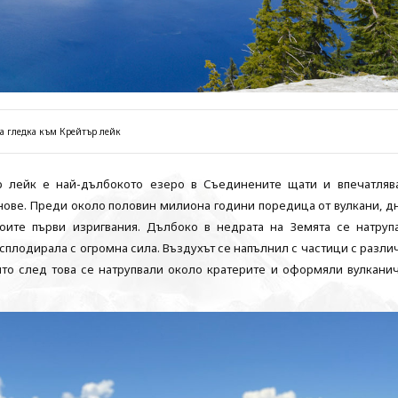
а гледка към Крейтър лейк
р лейк е най-дълбокото езеро в Съединените щати и впечатляв
онове. Преди около половин милиона години поредица от вулкани, д
оите първи изригвания. Дълбоко в недрата на Земята се натруп
ксплодирала с огромна сила. Въздухът се напълнил с частици с разли
ито след това се натрупвали около кратерите и оформяли вулкани